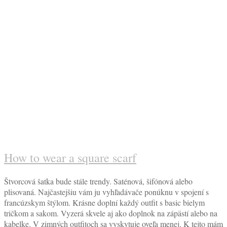
How to wear a square scarf
Štvorcová šatka bude stále trendy. Saténová, šifónová alebo
plisovaná. Najčastejšiu vám ju vyhľadávače ponúknu v spojení s
francúzskym štýlom. Krásne doplní každý outfit s basic bielym
tričkom a sakom. Vyzerá skvele aj ako doplnok na zápästí alebo na
kabelke. V zimných outfitoch sa vyskytuje oveľa menej. K tejto mám