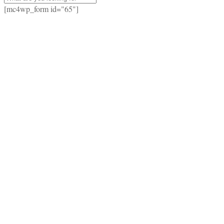
[mc4wp_form id="65"]