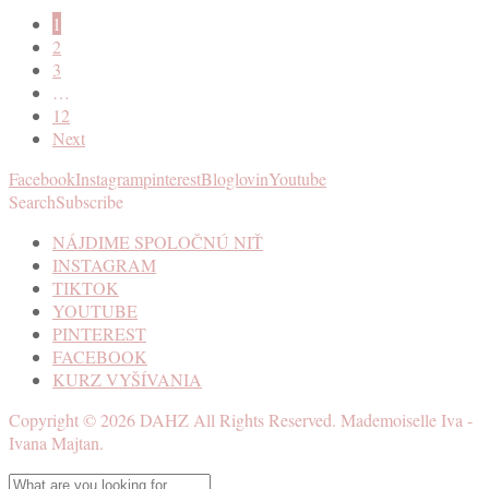
1
2
3
…
12
Next
Facebook
Instagram
pinterest
Bloglovin
Youtube
Search
Subscribe
NÁJDIME SPOLOČNÚ NIŤ
INSTAGRAM
TIKTOK
YOUTUBE
PINTEREST
FACEBOOK
KURZ VYŠÍVANIA
Copyright ©
2026
DAHZ
All Rights Reserved. Mademoiselle Iva -
Ivana Majtan.