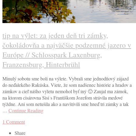
tip na výlet: za jeden deň tri zámky,
čokoládovňa a najväčšie podzemné jazero v
Európe // Schlosspark Laxenburg,
Franzensburg, Hinterbrühl
Minulý sobotu sme boli na výlete. Vybrali sme jednodňový zájazd
do neďalekého Rakúska. Viete, že som nadšenec histórie a hradov a
zámkov a cieľ nášho výletu nemohol byť iný 🙂 Zaujal ma zámok,
na ktorom cisárovna Sisi s Františkom Jozefom strávila medové
týždne. Ani som netušila ako a navštívili sme hneď tri zámky a tak
…
Continue Reading
1
Comment
Share