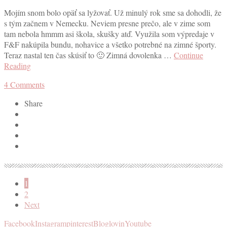
Mojím snom bolo opäť sa lyžovať. Už minulý rok sme sa dohodli, že
s tým začnem v Nemecku. Neviem presne prečo, ale v zime som
tam nebola hmmm asi škola, skušky atď. Využila som výpredaje v
F&F nakúpila bundu, nohavice a všetko potrebné na zimné športy.
Teraz nastal ten čas skúsiť to 🙂 Zimná dovolenka …
Continue
Reading
4
Comments
Share
1
2
Next
Facebook
Instagram
pinterest
Bloglovin
Youtube