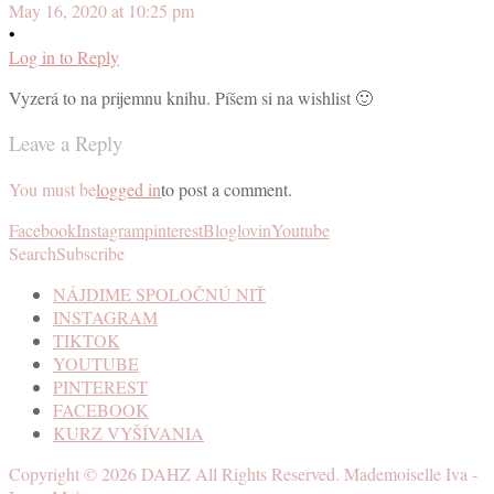
May 16, 2020 at 10:25 pm
•
Log in to Reply
Vyzerá to na prijemnu knihu. Píšem si na wishlist 🙂
Leave a Reply
You must be
logged in
to post a comment.
Facebook
Instagram
pinterest
Bloglovin
Youtube
Search
Subscribe
NÁJDIME SPOLOČNÚ NIŤ
INSTAGRAM
TIKTOK
YOUTUBE
PINTEREST
FACEBOOK
KURZ VYŠÍVANIA
Copyright ©
2026
DAHZ
All Rights Reserved. Mademoiselle Iva -