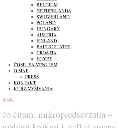
BELGIUM
NETHERLANDS
SWITZERLAND
POLAND
HUNGARY
AUSTRIA
FINLAND
BALTIC STATES
CROATIA
EGYPT
ČOMU SA VENUJEM
O MNE
PRESS
KONTAKT
KURZ VYŠÍVANIA
Books
čo čítam: mikropredsavzatia –
malými krokmi k veľkej zmene