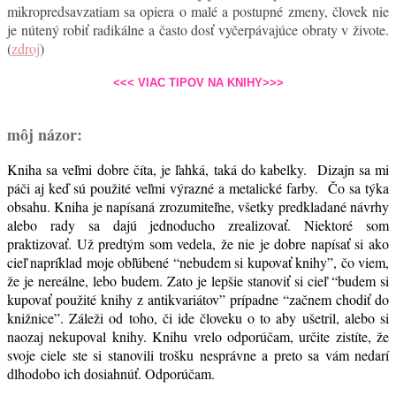
mikropredsavzatiam sa opiera o malé a postupné zmeny, človek nie
je nútený robiť radikálne a často dosť vyčerpávajúce obraty v živote.
(
zdroj
)
<<< VIAC TIPOV NA KNIHY>>>
môj názor:
Kniha sa veľmi dobre číta, je ľahká, taká do kabelky. Dizajn sa mi
páči aj keď sú použité veľmi výrazné a metalické farby. Čo sa týka
obsahu. Kniha je napísaná zrozumiteľne, všetky predkladané návrhy
alebo rady sa dajú jednoducho zrealizovať. Niektoré som
praktizovať. Už predtým som vedela, že nie je dobre napísať si ako
cieľ napríklad moje obľúbené “nebudem si kupovať knihy”, čo viem,
že je nereálne, lebo budem. Zato je lepšie stanoviť si cieľ “budem si
kupovať použité knihy z antikvariátov” prípadne “začnem chodiť do
knižnice”. Záleži od toho, či ide človeku o to aby ušetril, alebo si
naozaj nekupoval knihy. Knihu vrelo odporúčam, určite zistíte, že
svoje ciele ste si stanovili trošku nesprávne a preto sa vám nedarí
dlhodobo ich dosiahnúť. Odporúčam.