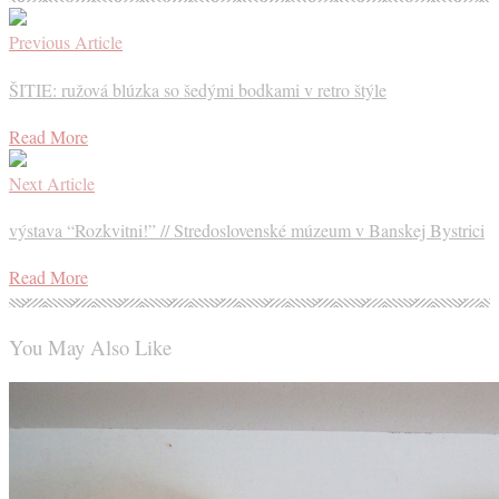
Previous Article
ŠITIE: ružová blúzka so šedými bodkami v retro štýle
Read More
Next Article
výstava “Rozkvitni!” // Stredoslovenské múzeum v Banskej Bystrici
Read More
You May Also Like