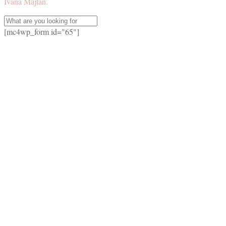
Ivana Majtan.
[mc4wp_form id="65"]