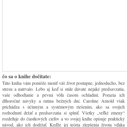
čo sa o knihe dočítate:
Táto kniha vám pomôže meniť váš život postupne, jednoducho, bez
stresu a natrvalo. Lebo aj keď si stále dávate nejaké predsavzatia,
vaše odhodlanie a pevná vôľa časom ochladnú. Porazia ich
dlhoročné návyky a rutina bežných dní. Caroline Arnold však
prichádza s účinným a systémovým riešením, ako sa svojich
rozhodnutí držať a predsavzatia si splniť. Všetky „veľké zmeny“
rozdeľuje do čiastkových cieľov a vo svojej knihe opisuje praktický
návod, ako ich dodržať. Keďže jej teória zlepšenia života vďaka