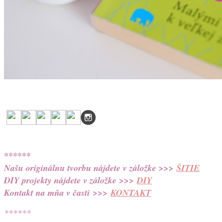
******
Našu originálnu tvorbu nájdete v záložke >>>
ŠITIE
DIY projekty nájdete v záložke >>>
DIY
Kontakt na mňa v časti
>>>
KONTAKT
******