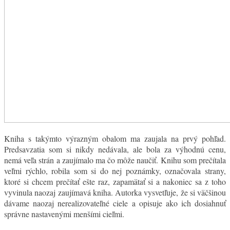
Kniha s takýmto výrazným obalom ma zaujala na prvý pohľad.
Predsavzatia som si nikdy nedávala, ale bola za výhodnú cenu,
nemá veľa strán a zaujímalo ma čo môže naučiť. Knihu som prečítala
veľmi rýchlo, robila som si do nej poznámky, označovala strany,
ktoré si chcem prečítať ešte raz, zapamätať si a nakoniec sa z toho
vyvinula naozaj zaujímavá kniha. Autorka vysvetľuje, že si väčšinou
dávame naozaj nerealizovateľné ciele a opisuje ako ich dosiahnuť
správne nastavenými menšími cieľmi.