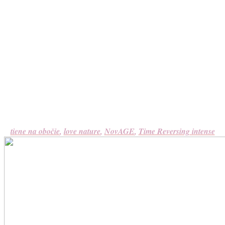
tiene na obočie
,
love nature
,
NovAGE
,
Time Reversing intense