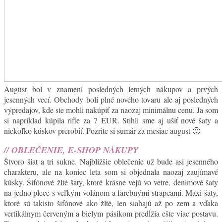
August bol v znamení posledných letných nákupov a prvých
jesenných vecí. Obchody boli plné nového tovaru ale aj posledných
výpredajov, kde ste mohli nakúpiť za naozaj minimálnu cenu. Ja som
si napríklad kúpila rifle za 7 EUR. Stihli sme aj ušiť nové šaty a
niekoľko kúskov prerobiť. Pozrite si sumár za mesiac august 🙂
// OBLEČENIE, E-SHOP NÁKUPY
Štvoro šiat a tri sukne. Najbližšie oblečenie už bude asi jesenného
charakteru, ale na koniec leta som si objednala naozaj zaujímavé
kúsky. Šifónové žlté šaty, ktoré krásne vejú vo vetre, denimové šaty
na jedno plece s veľkým volánom a farebnými strapcami. Maxi šaty,
ktoré sú takisto šifónové ako žlté, len siahajú až po zem a vďaka
vertikálnym červeným a bielym pásikom predĺžia ešte viac postavu.