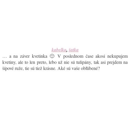
kabelka
,
šatka
… a na záver kvetinka 🙂 V poslednom čase akosi nekupujem
kvetiny, ale to len preto, lebo už nie sú tulipány, tak asi prejdem na
šípové ruže, tie sú tiež krásne. Aké sú vaše obľúbené?