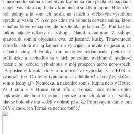
Tmavomodrá sukňa s farebnými kvetmi sa vám páčila asi najviac a
zaujala vás takisto aj biela v kombinácii so žltým topom. Hitom leta
boli palmy a ja som ich nosila na šatách s véčkovým výstrihom
vpredu aj vzadu 🙂 Ako posledná mi pribudla červená sukňa, ktorú
zatiaľ na blogu nenájdete, ale pozrite aká je krásna 🙂 Pod každou
fotkou nájdete odkazy na e-shop a článok s outfitom. Z e-shopu
spartoo.sk som si objednala dva, už jesenné, kúsky. Tmavomodrú
vetrovku, ktorá má aj kapucňu a využijem ju určite na jeseň aj na
začiatok zimy. Balerínky som nakoniec reklamovala, pretože sú
príliš úzke a nechodilo sa v nich pohodlne, uvidíme či hodinové
nosenie po koberci vyhodnotia v môj prospech alebo neprospech.
A posledný kúsok, ktorý som ulovila vo výpredaji za 7 EUR sú
zvonové rifle. Do tohto typu som sa zaľúbila už dávnejšie, skúšala
som si jedny aj v Nemecku, a nakoniec som si kúpila tieto v House.
Za 3 eura si v House kúpil rifle aj Tomáš, síce neboli úplne
najkrajšie, ale bolo to jedno, pretože som ich skrátila na šortky,
hlavne bolo aby mu sedeli v oblasti pásu 🙂 Pripravujem vám o tom
DIY článok, len Tomáš sa nechce fotiť :-/