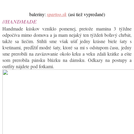
baleríny:
spartoo.sk
(asi tiež vypredané)
//HANDMADE
Handmade kúskov vzniklo pomenej, pretože mamina 3 týždne
odpočíva mimo domova a ja mam nejaký ten týždeň boľavý chrbát,
takže sa liečim. Stihli sme však ušiť jedny krásne biele šaty s
kvetinami, predĺžiť modré šaty, ktoré sa mi s odstupom času, jedny
sme prerobili na zaväzovanie okolo krku a veku zdali krátke a ešte
som prerobila pánsku blúzku na dámsku. Odkazy na postupy a
outfity nájdete pod fotkami.