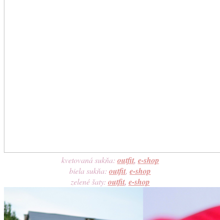
kvetovaná sukňa:
outfit
,
e-shop
biela sukňa:
outfit
,
e-shop
zelené šaty:
outfit
,
e-shop