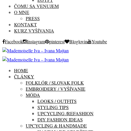
ČOMU SA VENUJEM
O MNE
PRESS
KONTAKT
KURZ VYŠÍVANIA
Facebook
Instagram
pinterest
Bloglovin
Youtube
HOME
ČLÁNKY
FOLKLÓR / SLOVAK FOLK
EMBROIDERY / VYŠÍVANIE
MÓDA
LOOKS / OUTFITS
STYLING TIPS
UPCYCLING /REFASHION
DIY FASHION IDEAS
UPCYCLING & HANDMADE