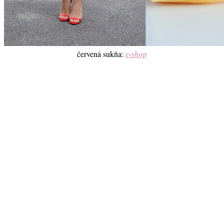
červená sukňa:
e-shop