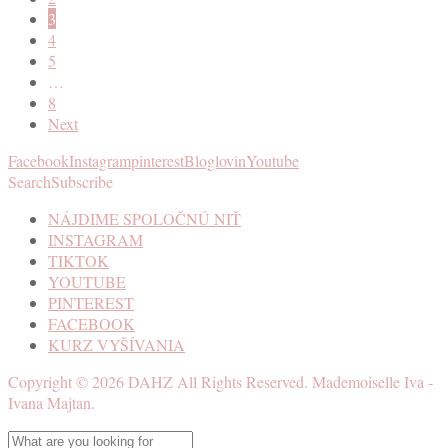
3
4
5
…
8
Next
Facebook
Instagram
pinterest
Bloglovin
Youtube
Search
Subscribe
NÁJDIME SPOLOČNÚ NIŤ
INSTAGRAM
TIKTOK
YOUTUBE
PINTEREST
FACEBOOK
KURZ VYŠÍVANIA
Copyright ©
2026
DAHZ
All Rights Reserved. Mademoiselle Iva -
Ivana Majtan.