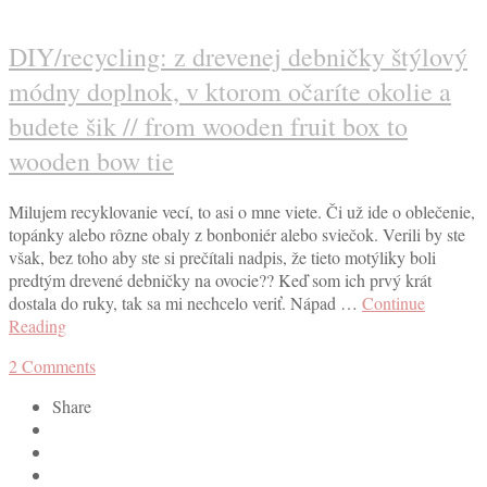
DIY/recycling: z drevenej debničky štýlový
módny doplnok, v ktorom očaríte okolie a
budete šik // from wooden fruit box to
wooden bow tie
Milujem recyklovanie vecí, to asi o mne viete. Či už ide o oblečenie,
topánky alebo rôzne obaly z bonboniér alebo sviečok. Verili by ste
však, bez toho aby ste si prečítali nadpis, že tieto motýliky boli
predtým drevené debničky na ovocie?? Keď som ich prvý krát
dostala do ruky, tak sa mi nechcelo veriť. Nápad …
Continue
Reading
2
Comments
Share