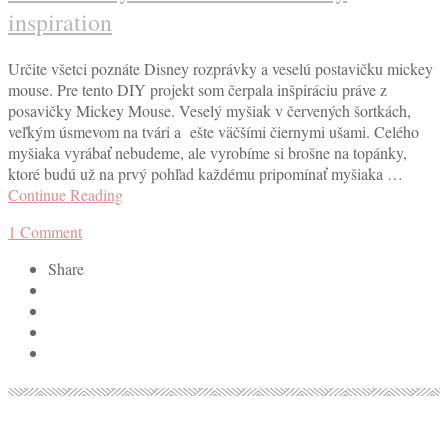
inspiration
Určite všetci poznáte Disney rozprávky a veselú postavičku mickey
mouse. Pre tento DIY projekt som čerpala inšpiráciu práve z
posavičky Mickey Mouse. Veselý myšiak v červených šortkách,
veľkým úsmevom na tvári a ešte väčšími čiernymi ušami. Celého
myšiaka vyrábať nebudeme, ale vyrobíme si brošne na topánky,
ktoré budú už na prvý pohľad každému pripomínať myšiaka …
Continue Reading
1
Comment
Share