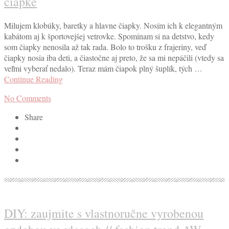
čiapke
Milujem klobúky, baretky a hlavne čiapky. Nosím ich k elegantným
kabátom aj k športovejšej vetrovke. Spomínam si na detstvo, kedy
som čiapky nenosila až tak rada. Bolo to trošku z frajeriny, veď
čiapky nosia iba deti, a čiastočne aj preto, že sa mi nepáčili (vtedy sa
veľmi vyberať nedalo). Teraz mám čiapok plný šuplík, tých …
Continue Reading
No Comments
Share
DIY: zaujmite s vlastnoručne vyrobenou