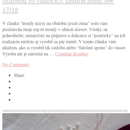
ozdobou vo vlasoch // fashion trend AW
17/18
V článku “trendy účesy na obdobie jeseň-zima” som vám
predstavila moje top tri trendy v oblasti účesov. Všetky sú
jednoduché, nenáročné na prípravu a dokonca si “pomôcky” na ich
realizáciu môžete aj vyrobiť za pár minút. V tomto článku vám
ukážem, ako si vyrobiť šik ozdobu alebo “falošnú sponu” do vlasov.
Výroba nie je náročná na …
Continue Reading
No Comments
Share