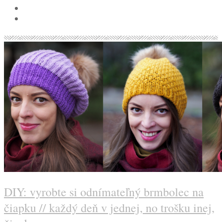
DIY: vyrobte si odnímateľný brmbolec na
čiapku // každý deň v jednej, no trošku inej,