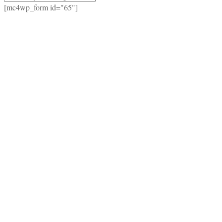
[mc4wp_form id="65"]