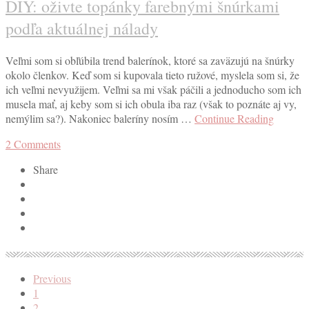
DIY: oživte topánky farebnými šnúrkami
podľa aktuálnej nálady
Veľmi som si obľúbila trend balerínok, ktoré sa zaväzujú na šnúrky
okolo členkov. Keď som si kupovala tieto ružové, myslela som si, že
ich veľmi nevyužijem. Veľmi sa mi však páčili a jednoducho som ich
musela mať, aj keby som si ich obula iba raz (však to poznáte aj vy,
nemýlim sa?). Nakoniec baleríny nosím …
Continue Reading
2
Comments
Share
Previous
1
2