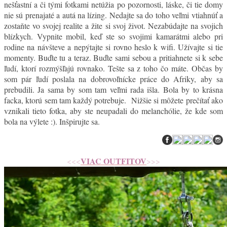
nešťastní a či tými fotkami netúžia po pozornosti, láske, či tie domy
nie sú prenajaté a autá na lízing. Nedajte sa do toho veľmi vtiahnúť a
zostaňte vo svojej realite a žite si svoj život. Nezabúdajte na svojich
blízkych. Vypnite mobil, keď ste so svojimi kamarátmi alebo pri
rodine na návšteve a nepýtajte si rovno heslo k wifi. Užívajte si tie
momenty. Buďte tu a teraz. Buďte sami sebou a pritiahnete si k sebe
ľudí, ktorí rozmýšľajú rovnako. Tešte sa z toho čo máte. Občas by
som pár ľudí poslala na dobrovoľnícke práce do Afriky, aby sa
prebudili. Ja sama by som tam veľmi rada išla. Bola by to krásna
facka, ktorú sem tam každý potrebuje. Nižšie si môžete prečítať ako
vznikali tieto fotka, aby ste neupadali do melanchólie, že kde som
bola na výlete :). Inšpirujte sa.
<<<
VIAC OUTFITOV
>>>