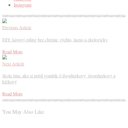
Instagram
Previous Article
DIY: kávový píling bez chémie, rýchlo, lacno a ekologicky
Read More
Next Article
škola šitia: ako si prišiť gombík // dvojdierkový, štvordierkový a
kŕčkový
Read More
You May Also Like