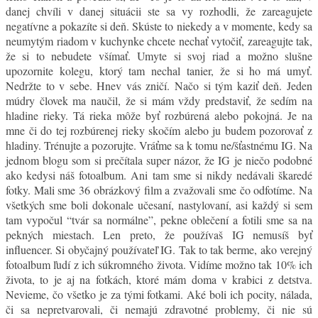
danej chvíli v danej situácii ste sa vy rozhodli, že zareagujete
negatívne a pokazíte si deň. Skúste to niekedy a v momente, kedy sa
neumytým riadom v kuchynke chcete nechať vytočiť, zareagujte tak,
že si to nebudete všímať. Umyte si svoj riad a možno slušne
upozornite kolegu, ktorý tam nechal tanier, že si ho má umyť.
Nedržte to v sebe. Hnev vás zničí. Načo si tým kaziť deň. Jeden
múdry človek ma naučil, že si mám vždy predstaviť, že sedím na
hladine rieky. Tá rieka môže byť rozbúrená alebo pokojná. Je na
mne či do tej rozbúrenej rieky skočím alebo ju budem pozorovať z
hladiny. Trénujte a pozorujte. Vráťme sa k tomu ne/šťastnému IG. Na
jednom blogu som si prečítala super názor, že IG je niečo podobné
ako kedysi náš fotoalbum. Ani tam sme si nikdy nedávali škaredé
fotky. Mali sme 36 obrázkový film a zvažovali sme čo odfotíme. Na
všetkých sme boli dokonale učesaní, nastylovaní, asi každý si sem
tam vypočul “tvár sa normálne”, pekne oblečení a fotili sme sa na
pekných miestach. Len preto, že používaš IG nemusíš byť
influencer. Si obyčajný používateľ IG. Tak to tak berme, ako verejný
fotoalbum ľudí z ich súkromného života. Vidíme možno tak 10% ich
života, to je aj na fotkách, ktoré mám doma v krabici z detstva.
Nevieme, čo všetko je za tými fotkami. Aké boli ich pocity, nálada,
či sa nepretvarovali, či nemajú zdravotné problemy, či nie sú