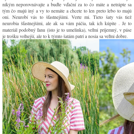
nikým neporovnávajte a buďte vďační za to čo máte a netrápte sa
tým čo majú iný a vy to nemáte a chcete to len preto lebo to majú
oni. Neurobí vás to šťastnejšími. Verte mi. Tieto šaty vás tiež
neurobia šťastnejšími, ale ak sa vám páčia, tak ich kúpite
.
Je to
materiál podobný ľanu (isto je to umelinka), veľmi príjemný, v páse
je trošku voľnejší, ale to k týmto šatám patrí a nosia sa veľmi dobre.