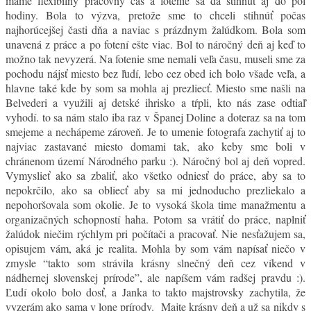
máme flexibilný pracovný čas a fotenie sa dá stihnúť aj do pol
hodiny. Bola to výzva, pretože sme to chceli stihnúť počas
najhorúcejšej časti dňa a naviac s prázdnym žalúdkom. Bola som
unavená z práce a po fotení ešte viac. Bol to náročný deň aj keď to
možno tak nevyzerá. Na fotenie sme nemali veľa času, museli sme za
pochodu nájsť miesto bez ľudí, lebo cez obed ich bolo všade veľa, a
hlavne také kde by som sa mohla aj prezliecť. Miesto sme našli na
Belvederi a využili aj detské ihrisko a tŕpli, kto nás zase odtiaľ
vyhodí. to sa nám stalo iba raz v Španej Doline a doteraz sa na tom
smejeme a nechápeme zároveň. Je to umenie fotografa zachytiť aj to
najviac zastavané miesto domami tak, ako keby sme boli v
chránenom území Národného parku :). Náročný bol aj deň vopred.
Vymyslieť ako sa zbaliť, ako všetko odniesť do práce, aby sa to
nepokrčilo, ako sa obliecť aby sa mi jednoducho prezliekalo a
nepohoršovala som okolie. Je to vysoká škola time manažmentu a
organizačných schopností haha. Potom sa vrátiť do práce, naplniť
žalúdok niečim rýchlym pri počítači a pracovať. Nie nesťažujem sa,
opisujem vám, aká je realita. Mohla by som vám napísať niečo v
zmysle “takto som strávila krásny slnečný deň cez víkend v
nádhernej slovenskej prírode”, ale napíšem vám radšej pravdu :).
Ľudí okolo bolo dosť, a Janka to takto majstrovsky zachytila, že
vyzerám ako sama v lone prírody. Majte krásny deň a už sa nikdy s