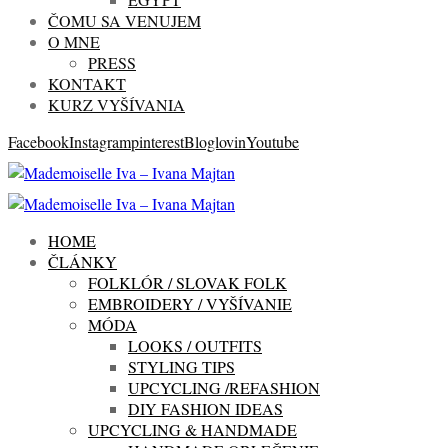
ČOMU SA VENUJEM
O MNE
PRESS
KONTAKT
KURZ VYŠÍVANIA
Facebook
Instagram
pinterest
Bloglovin
Youtube
HOME
ČLÁNKY
FOLKLÓR / SLOVAK FOLK
EMBROIDERY / VYŠÍVANIE
MÓDA
LOOKS / OUTFITS
STYLING TIPS
UPCYCLING /REFASHION
DIY FASHION IDEAS
UPCYCLING & HANDMADE