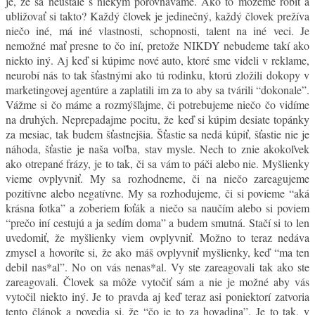
je, že sa neustále s niekym porovnávame. Ako to môžeme robiť a
ubližovať si takto? Každý človek je jedinečný, každý človek prežíva
niečo iné, má iné vlastnosti, schopnosti, talent na iné veci. Je
nemožné mať presne to čo iní, pretože NIKDY nebudeme takí ako
niekto iný. Aj keď si kúpime nové auto, ktoré sme videli v reklame,
neurobí nás to tak šťastnými ako tú rodinku, ktorú zložili dokopy v
marketingovej agentúre a zaplatili im za to aby sa tvárili “dokonale”.
Vážme si čo máme a rozmýšľajme, či potrebujeme niečo čo vidíme
na druhých. Neprepadajme pocitu, že keď si kúpim desiate topánky
za mesiac, tak budem šťastnejšia. Šťastie sa nedá kúpiť, šťastie nie je
náhoda, šťastie je naša voľba, stav mysle. Nech to znie akokoľvek
ako otrepané frázy, je to tak, či sa vám to páči alebo nie. Myšlienky
vieme ovplyvniť. My sa rozhodneme, či na niečo zareagujeme
pozitívne alebo negatívne. My sa rozhodujeme, či si povieme “aká
krásna fotka” a zoberiem foťák a niečo sa naučím alebo si poviem
“prečo iní cestujú a ja sedím doma” a budem smutná. Stačí si to len
uvedomiť, že myšlienky viem ovplyvniť. Možno to teraz nedáva
zmysel a hovoríte si, že ako máš ovplyvniť myšlienky, keď “ma ten
debil nas*al”. No on vás nenas*al. Vy ste zareagovali tak ako ste
zareagovali. Človek sa môže vytočiť sám a nie je možné aby vás
vytočil niekto iný. Je to pravda aj keď teraz asi poniektorí zatvoria
tento článok a povedia si, že “čo je to za hovadina”. Je to tak, v