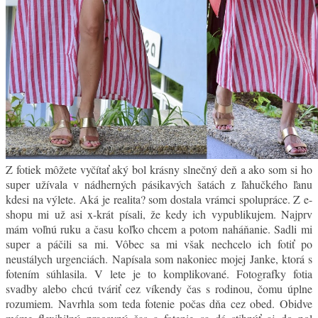
Z fotiek môžete vyčítať aký bol krásny slnečný deň a ako som si ho
super užívala v nádherných pásikavých šatách z ľahučkého ľanu
kdesi na výlete. Aká je realita? som dostala vrámci spolupráce. Z e-
shopu mi už asi x-krát písali, že kedy ich vypublikujem. Najprv
mám voľnú ruku a času koľko chcem a potom naháňanie. Sadli mi
super a páčili sa mi. Vôbec sa mi však nechcelo ich fotiť po
neustálych urgenciách. Napísala som nakoniec mojej Janke, ktorá s
fotením súhlasila. V lete je to komplikované. Fotografky fotia
svadby alebo chcú tváriť cez víkendy čas s rodinou, čomu úplne
rozumiem. Navrhla som teda fotenie počas dňa cez obed. Obidve