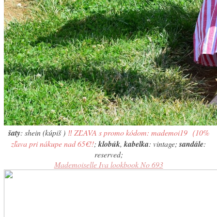
šaty
: shein (kúpiš
)
‼️ ZĽAVA s promo kódom: mademoi19（10%
zľava pri nákupe nad 65€!!
;
klobúk
,
kabelka
: vintage;
sandále
:
reserved;
Mademoiselle Iva lookbook No 693