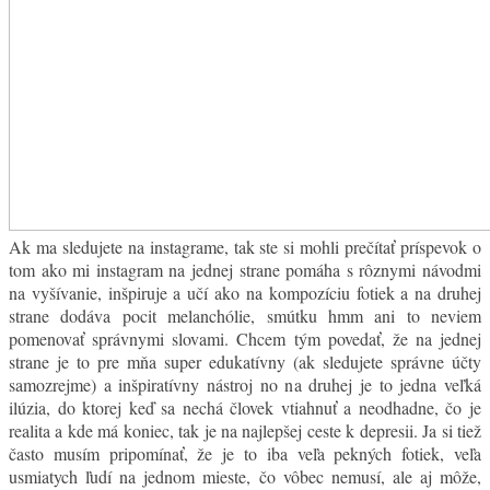
Ak ma sledujete na instagrame, tak ste si mohli prečítať príspevok o
tom ako mi instagram na jednej strane pomáha s rôznymi návodmi
na vyšívanie, inšpiruje a učí ako na kompozíciu fotiek a na druhej
strane dodáva pocit melanchólie, smútku hmm ani to neviem
pomenovať správnymi slovami. Chcem tým povedať, že na jednej
strane je to pre mňa super edukatívny (ak sledujete správne účty
samozrejme) a inšpiratívny nástroj no na druhej je to jedna veľká
ilúzia, do ktorej keď sa nechá človek vtiahnuť a neodhadne, čo je
realita a kde má koniec, tak je na najlepšej ceste k depresii. Ja si tiež
často musím pripomínať, že je to iba veľa pekných fotiek, veľa
usmiatych ľudí na jednom mieste, čo vôbec nemusí, ale aj môže,