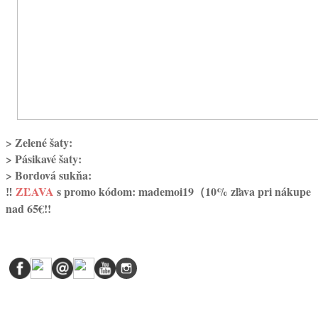
> Zelené šaty:
> Pásikavé šaty:
> Bordová sukňa:
‼️
ZĽAVA
s promo kódom: mademoi19（10% zľava pri nákupe
nad 65€!!