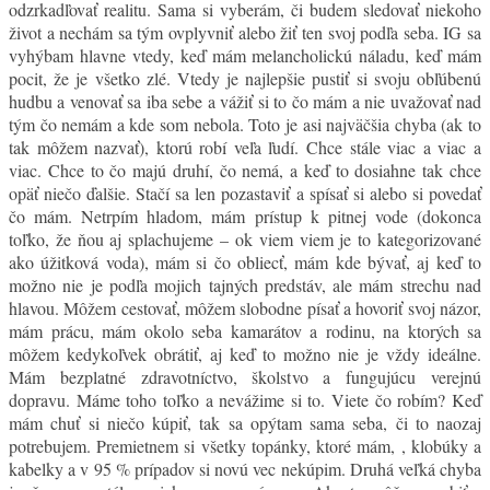
odzrkadľovať realitu. Sama si vyberám, či budem sledovať niekoho
život a nechám sa tým ovplyvniť alebo žiť ten svoj podľa seba. IG sa
vyhýbam hlavne vtedy, keď mám melancholickú náladu, keď mám
pocit, že je všetko zlé. Vtedy je najlepšie pustiť si svoju obľúbenú
hudbu a venovať sa iba sebe a vážiť si to čo mám a nie uvažovať nad
tým čo nemám a kde som nebola. Toto je asi najväčšia chyba (ak to
tak môžem nazvať), ktorú robí veľa ľudí. Chce stále viac a viac a
viac. Chce to čo majú druhí, čo nemá, a keď to dosiahne tak chce
opäť niečo ďalšie. Stačí sa len pozastaviť a spísať si alebo si povedať
čo mám. Netrpím hladom, mám prístup k pitnej vode (dokonca
toľko, že ňou aj splachujeme – ok viem viem je to kategorizované
ako úžitková voda), mám si čo obliecť, mám kde bývať, aj keď to
možno nie je podľa mojich tajných predstáv, ale mám strechu nad
hlavou. Môžem cestovať, môžem slobodne písať a hovoriť svoj názor,
mám prácu, mám okolo seba kamarátov a rodinu, na ktorých sa
môžem kedykoľvek obrátiť, aj keď to možno nie je vždy ideálne.
Mám bezplatné zdravotníctvo, školstvo a fungujúcu verejnú
dopravu. Máme toho toľko a nevážime si to. Viete čo robím? Keď
mám chuť si niečo kúpiť, tak sa opýtam sama seba, či to naozaj
potrebujem. Premietnem si všetky topánky, ktoré mám,
, klobúky a
kabelky a v 95 % prípadov si novú vec nekúpim. Druhá veľká chyba