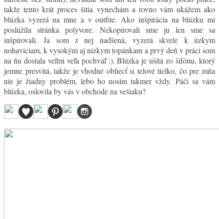
takže tento krát proces šitia vynechám a rovno vám ukážem ako
blúzka vyzerá na mne a v outfite. Ako inšpirácia na blúzku mi
poslúžila stránka polyvore. Nekopírovali sme ju len sme sa
inšpirovali. Ja som z nej nadšená, vyzerá skvele k úzkym
nohaviciam, k vysokým aj nízkym topánkam a prvý deň v práci som
na ňu dostala veľmi veľa pochváľ :). Blúzka je ušitá zo šifónu, ktorý
jemne presvitá, takže je vhodné obliecť si telové tielko, čo pre mňa
nie je žiadny problém, lebo ho nosím takmer vždy. Páči sa vám
blúzka, oslovila by vás v obchode na vešiaku?