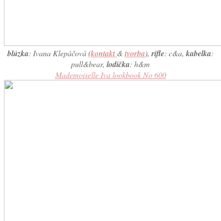
blúzka
: Ivana Klepáčová (
kontakt
&
tvorba
),
rifle
: c&a,
kabelka
:
pull&bear,
lodička
: h&m
Mademoiselle Iva lookbook No 600