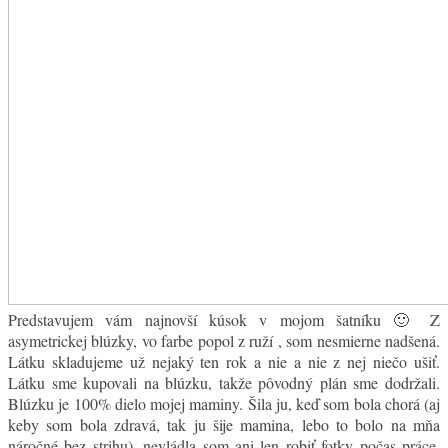
Predstavujem vám najnovší kúsok v mojom šatníku 🙂 Z
asymetrickej blúzky, vo farbe popol z ruží , som nesmierne nadšená.
Látku skladujeme už nejaký ten rok a nie a nie z nej niečo ušiť.
Látku sme kupovali na blúzku, takže pôvodný plán sme dodržali.
Blúzku je 100% dielo mojej maminy. Šila ju, keď som bola chorá (aj
keby som bola zdravá, tak ju šije mamina, lebo to bolo na mňa
náročné bez strihu), nevládla som ani len robiť fotky počas práce,