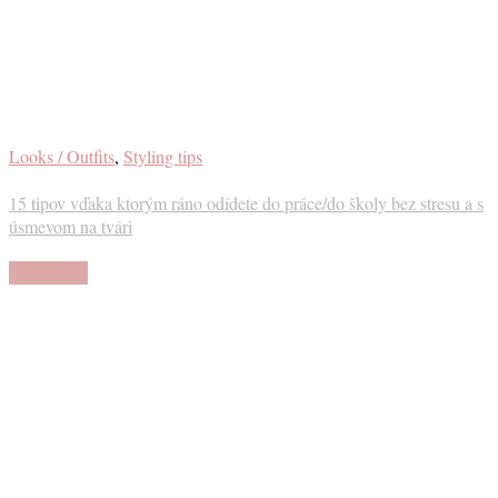
Looks / Outfits
,
Styling tips
15 tipov vďaka ktorým ráno odídete do práce/do školy bez stresu a s
úsmevom na tvári
Read More