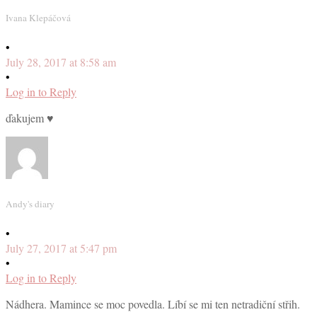
Ivana Klepáčová
•
July 28, 2017 at 8:58 am
•
Log in to Reply
ďakujem ♥
Andy's diary
•
July 27, 2017 at 5:47 pm
•
Log in to Reply
Nádhera. Mamince se moc povedla. Líbí se mi ten netradiční střih.