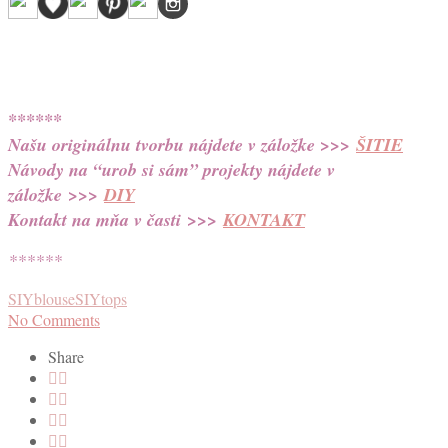
******
Našu originálnu tvorbu nájdete v záložke >>>
ŠITIE
Návody na “urob si sám” projekty nájdete v
záložke
>>>
DIY
Kontakt na mňa v časti
>>>
KONTAKT
******
SIYblouse
SIYtops
No Comments
Share