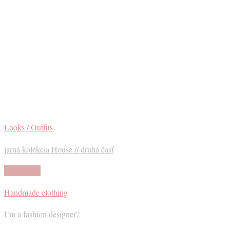
Looks / Outfits
jarná kolekcia House // druhá časť
Read More
Handmade clothing
I´m a fashion designer?