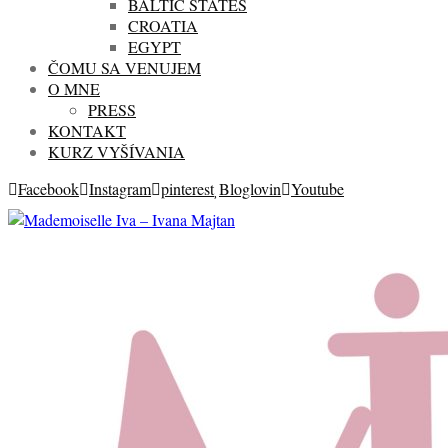
BALTIC STATES
CROATIA
EGYPT
ČOMU SA VENUJEM
O MNE
PRESS
KONTAKT
KURZ VYŠÍVANIA
Facebook
Instagram
pinterest
Bloglovin
Youtube