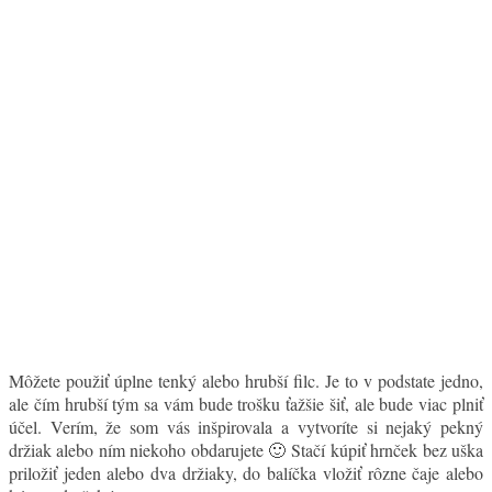
Môžete použiť úplne tenký alebo hrubší filc. Je to v podstate jedno,
ale čím hrubší tým sa vám bude trošku ťažšie šiť, ale bude viac plniť
účel. Verím, že som vás inšpirovala a vytvoríte si nejaký pekný
držiak alebo ním niekoho obdarujete 🙂 Stačí kúpiť hrnček bez uška
priložiť jeden alebo dva držiaky, do balíčka vložiť rôzne čaje alebo