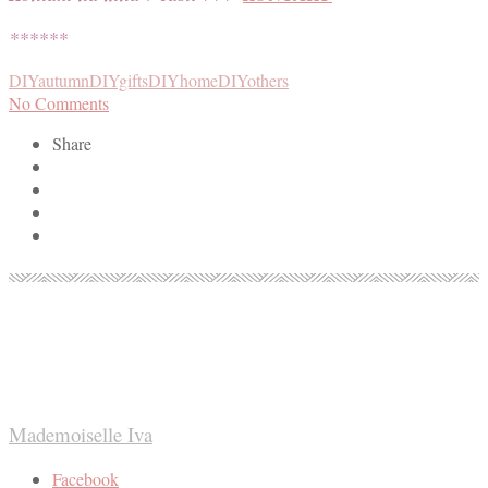
******
DIYautumn
DIYgifts
DIYhome
DIYothers
No Comments
Share
Mademoiselle Iva
Facebook