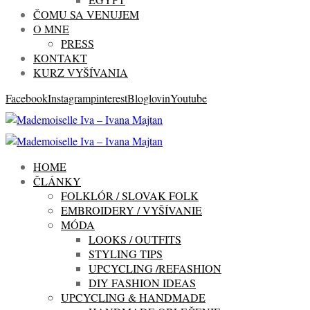
ČOMU SA VENUJEM
O MNE
PRESS
KONTAKT
KURZ VYŠÍVANIA
Facebook
Instagram
pinterest
Bloglovin
Youtube
HOME
ČLÁNKY
FOLKLÓR / SLOVAK FOLK
EMBROIDERY / VYŠÍVANIE
MÓDA
LOOKS / OUTFITS
STYLING TIPS
UPCYCLING /REFASHION
DIY FASHION IDEAS
UPCYCLING & HANDMADE