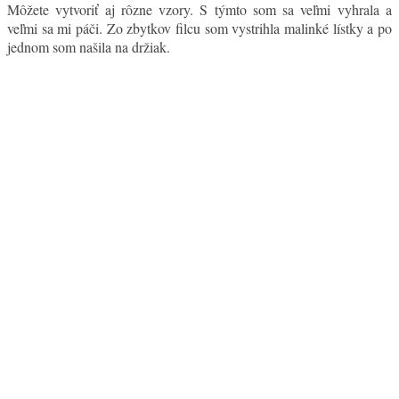
Môžete vytvoriť aj rôzne vzory. S týmto som sa veľmi vyhrala a
veľmi sa mi páči. Zo zbytkov filcu som vystrihla malinké lístky a po
jednom som našila na držiak.