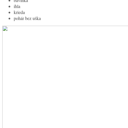
bavlnka
ihla
krieda
pohár bez uška