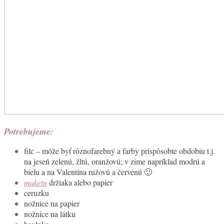
Potrebujeme:
filc – môže byť rôznofarebný a farby prispôsobte obdobiu t.j.
na jeseň zelenú, žltú, oranžovú; v zime napríklad modrú a
bielu a na Valentína ružovú a červenú 🙂
maketu
držiaka alebo papier
ceruzku
nožnice na papier
nožnice na látku