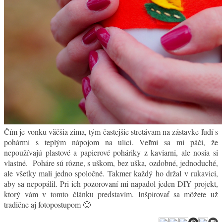
Čím je vonku väčšia zima, tým častejšie stretávam na zástavke ľudí s
pohármi s teplým nápojom na ulici. Veľmi sa mi páči, že
nepoužívajú plastové a papierové poháriky z kaviarni, ale nosia si
vlastné. Poháre sú rôzne, s uškom, bez uška, ozdobné, jednoduché,
ale všetky mali jedno spoločné. Takmer každý ho držal v rukavici,
aby sa nepopálil. Pri ich pozorovaní mi napadol jeden DIY projekt,
ktorý vám v tomto článku predstavím. Inšpirovať sa môžete už
tradične aj fotopostupom 🙂