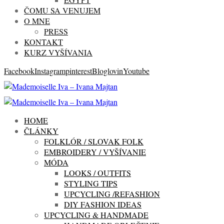
ČOMU SA VENUJEM
O MNE
PRESS
KONTAKT
KURZ VYŠÍVANIA
Facebook
Instagram
pinterest
Bloglovin
Youtube
HOME
ČLÁNKY
FOLKLÓR / SLOVAK FOLK
EMBROIDERY / VYŠÍVANIE
MÓDA
LOOKS / OUTFITS
STYLING TIPS
UPCYCLING /REFASHION
DIY FASHION IDEAS
UPCYCLING & HANDMADE