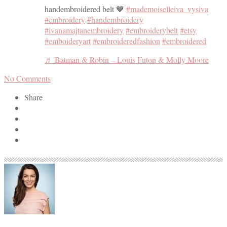
handembroidered belt 💙
#mademoiselleiva_vysiva
#embroidery
#handembroidery
#ivanamajtanembroidery
#embroiderybelt
#etsy
#emboideryart
#embroideredfashion
#embroidered
♬ Batman & Robin – Louis Futon & Molly Moore
No Comments
Share