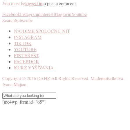
You must be
logged in
to post a comment.
Facebook
Instagram
pinterest
Bloglovin
Youtube
Search
Subscribe
NÁJDIME SPOLOČNÚ NIŤ
INSTAGRAM
TIKTOK
YOUTUBE
PINTEREST
FACEBOOK
KURZ VYŠÍVANIA
Copyright ©
2026
DAHZ
All Rights Reserved. Mademoiselle Iva -
Ivana Majtan.
[mc4wp_form id="65"]