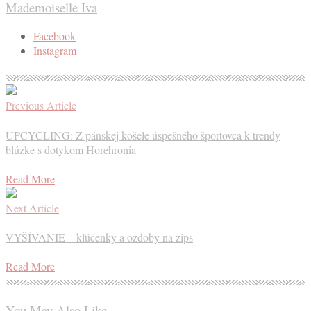
Mademoiselle Iva
Facebook
Instagram
Previous Article
UPCYCLING: Z pánskej košele úspešného športovca k trendy
blúzke s dotykom Horehronia
Read More
Next Article
VYŠÍVANIE – kľúčenky a ozdoby na zips
Read More
You May Also Like