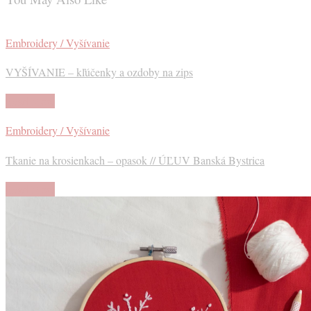
Embroidery / Vyšívanie
VYŠÍVANIE – kľúčenky a ozdoby na zips
Read More
Embroidery / Vyšívanie
Tkanie na krosienkach – opasok // ÚĽUV Banská Bystrica
Read More