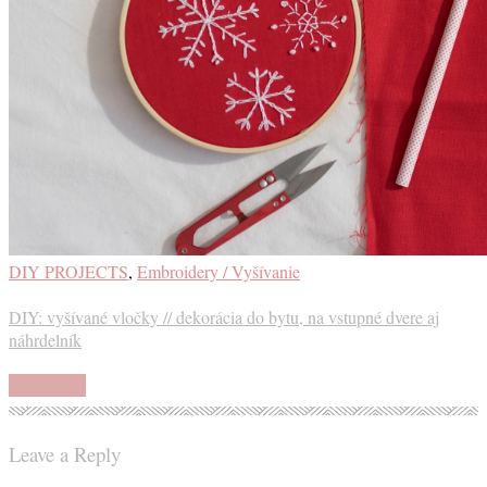
DIY PROJECTS
,
Embroidery / Vyšívanie
DIY: vyšívané vločky // dekorácia do bytu, na vstupné dvere aj
náhrdelník
Read More
Leave a Reply