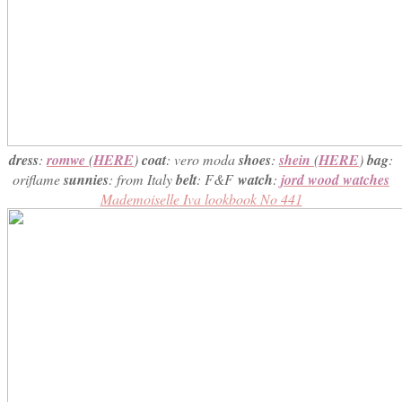
dress
:
romwe
(
HERE
)
coat
: vero moda
shoes
:
shein
(
HERE
)
bag
:
oriflame
sunnies
: from Italy
belt
: F&F
watch
:
jord wood watches
Mademoiselle Iva lookbook No 441