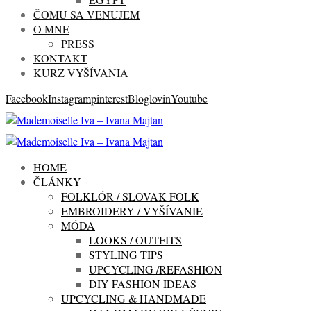
ČOMU SA VENUJEM
O MNE
PRESS
KONTAKT
KURZ VYŠÍVANIA
Facebook
Instagram
pinterest
Bloglovin
Youtube
HOME
ČLÁNKY
FOLKLÓR / SLOVAK FOLK
EMBROIDERY / VYŠÍVANIE
MÓDA
LOOKS / OUTFITS
STYLING TIPS
UPCYCLING /REFASHION
DIY FASHION IDEAS
UPCYCLING & HANDMADE