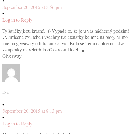
•
September 20, 2015 at 3:56 pm
•
Log in to Reply
Ty šatičky jsou krásné. :)) Vypadá to, že je u vás nádherný podzim!
🙂 Srdečně zvu tebe i všechny tvé čtenářky ke mně na blog. Mimo
jiné na giveaway o filtrační konvici Brita se třemi náplněmi a dvě
vstupenky na veletrh ForGastro & Hotel. 🙂
Giveaway
Eva
•
September 20, 2015 at 8:13 pm
•
Log in to Reply