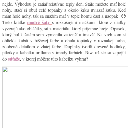
nejde. Výhodou je zatiaľ relatívne teplý deň. Stále môžete mať holé
nohy, stačí si obuť celé topánky a okolo krku uviazať šatku. Keď
mám holé nohy, tak sa snažím mať v teple hornú časť a naopak 🙂
modré šaty
Tieto krátke
s rozkošnými mačkami, ktoré z diaľky
vyzerajú ako obláčiky, sú z materiálu, ktorý príjemne hreje. Opasok,
ktorý bol k šatám som vymenila za tenší a tmavší. Na vrch som si
obliekla kabát v béžovej farbe a obula topánky v rovnakej farbe,
zdobené detailom v zlatej farbe. Doplnky tvorili drevené hodinky,
pilotky a kabelku oriflame v trendy farbách. Btw. už ste sa zapojili
súťaže
do
,
v ktorej môžete túto kabelku vyhrať?