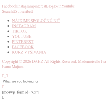
Facebook
Instagram
pinterest
Bloglovin
Youtube
Search
Subscribe
NÁJDIME SPOLOČNÚ NIŤ
INSTAGRAM
TIKTOK
YOUTUBE
PINTEREST
FACEBOOK
KURZ VYŠÍVANIA
Copyright ©
2026
DAHZ
All Rights Reserved. Mademoiselle Iva -
Ivana Majtan.
[mc4wp_form id="65"]