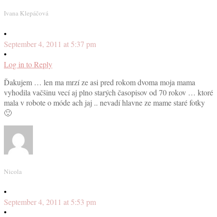
Ivana Klepáčová
•
September 4, 2011 at 5:37 pm
•
Log in to Reply
Ďakujem … len ma mrzí ze asi pred rokom dvoma moja mama
vyhodila vačšinu vecí aj plno starých časopisov od 70 rokov … ktoré
mala v robote o móde ach jaj .. nevadí hlavne ze mame staré fotky
🙂
Nicola
•
September 4, 2011 at 5:53 pm
•