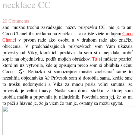
necklace CC
20
Comments
áno, možno trochu zavádzajúci názov príspevku CC, nie je to ani
Coco Chanel iba reklama na značku … ako iste viete milujem
Coco
Chanel
v prvom rade ako osobu a v druhom rade ako značku
oblečenia. V predchádzajúcich príspevkoch som Vám ukázala
prívesky od Viky, ktorá ich predáva. Ja som si u nej dala urobiť
zopár na objednávku, podľa mojich obrázkov.
Tu
si môžete pozrieť,
ktoré mi už vytvorila, kde aj opisujem prečo som si obľúbila slečnu
Coco 🙂 Retiazku si samozrejme musíte zaobstarať samé to
nezahŕňa objednávka 🙂 Prívesok som si dorobila sama, kedže sme
to trošku nedomysleli a Vika za mnou prišla veľmi smutná, že
prívesok je veľmi tmavý. Našla som doma stužku, z ktorej som
urobila mašľu a pripevnila ju náhrdelník. Povedala som jej, že sa mi
to páči a hlavné je, že ja viem čo tam je, ostatný sa môžu spýtať.