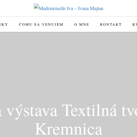
NKY
ČOMU SA VENUJEM
O MNE
KONTAKT
K
 výstava Textilná t
Kremnica