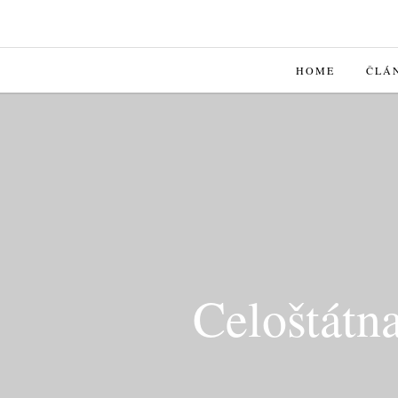
HOME
ČLÁ
Celoštátna