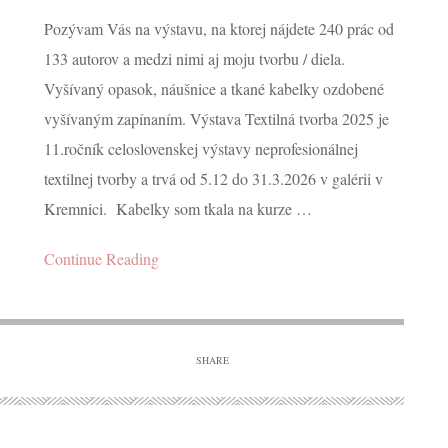
Pozývam Vás na výstavu, na ktorej nájdete 240 prác od
133 autorov a medzi nimi aj moju tvorbu / diela.
Vyšívaný opasok, náušnice a tkané kabelky ozdobené
sné múzeum Liptovs
vyšívaným zapínaním. Výstava Textilná tvorba 2025 je
11.ročník celoslovenskej výstavy neprofesionálnej
textilnej tvorby a trvá od 5.12 do 31.3.2026 v galérii v
MAY 21, 2024
Kremnici. Kabelky som tkala na kurze …
Continue Reading
CONTINUE READING
SHARE