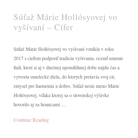
Súťaž Márie Hollósyovej vo
vyšívaní – Cífer
Súťaž Márie Hollósyovej vo vyšívaní vznikla v roku
2017 s cieľom podporiť tradíciu vyšívania, oceniť umenie
ľudí, ktorí si aj v dnešnej uponáhľanej dobe nájdu čas a
vytvoria umelecké diela, do ktorých pretavia svoj cit,
piatok i na sviatok
zmysel pre harmóniu a dobro. Súťaž nesie meno Márie
Hollósyovej, vďaka ktorej sa o slovenskej výšivke
2021
hovorilo aj za hranicami …
Continue Reading
MAY 14, 2024