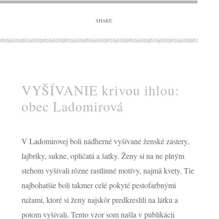
SHARE
CONTINUE READING
VYŠÍVANIE krivou ihlou:
obec Ladomirová
V Ladomirovej boli nádherné vyšívané ženské zástery,
lajbriky, sukne, opličatá a šatky. Ženy si na ne plným
stehom vyšívali rôzne rastlinné motívy, najmä kvety. Tie
najbohatšie boli takmer celé pokyté pestofarbnými
ružami, ktoré si ženy najskôr predkreslili na látku a
potom vyšívali. Tento vzor som našla v publikácii