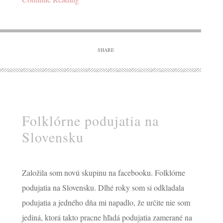
SHARE
Folklórne podujatia na
Slovensku
y po hrob & čipky (
Založila som novú skupinu na facebooku. Folklórne
podujatia na Slovensku. Dlhé roky som si odkladala
podujatia a jedného dňa mi napadlo, že určite nie som
JUNE 10, 2024
jediná, ktorá takto pracne hľadá podujatia zamerané na