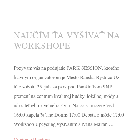
NAUČÍM ŤA VYŠÍVAŤ NA
 Hollósyovej vo vyší
WORKSHOPE
Pozývam vás na podujatie PARK SESSION, ktorého
JULY 22, 2026
hlavným organizátorom je Mesto Banská Bystrica Už
túto sobotu 25. júla sa park pod Pamätníkom SNP
premení na centrum kvalitnej hudby, lokálnej módy a
CONTINUE READING
udržateľného životného štýlu. Na čo sa môžete tešiť:
16:00 kapela ¾ The Dorms 17:00 Debata o móde 17:00
Workshop Upcycling vyšívaním s Ivana Majtan …
Continue Reading